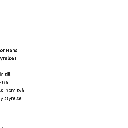
sor Hans
relse i
 till
xtra
as inom två
y styrelse