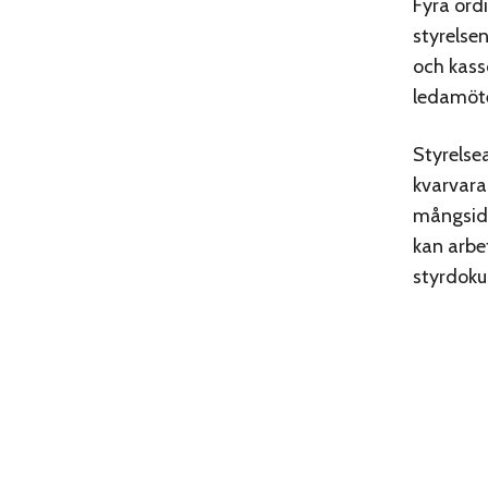
Fyra ord
styrelse
och kass
ledamöte
Styrelse
kvarvara
mångsidi
kan arbe
styrdok