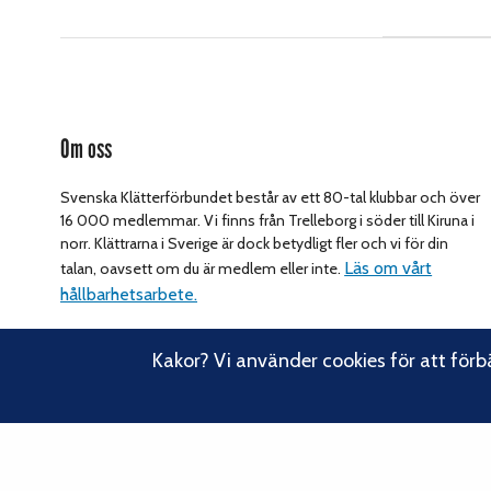
Om oss
Svenska Klätterförbundet består av ett 80-tal klubbar och över
16 000 medlemmar. Vi finns från Trelleborg i söder till Kiruna i
norr. Klättrarna i Sverige är dock betydligt fler och vi för din
Läs om vårt
talan, oavsett om du är medlem eller inte.
hållbarhetsarbete.
Kakor? Vi använder cookies för att förb