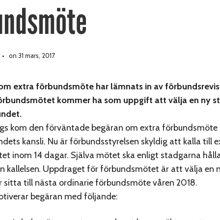
undsmöte
on 31 mars, 2017
om extra förbundsmöte har lämnats in av förbundsrevi
örbundsmötet kommer ha som uppgift att välja en ny sty
undet.
gs kom den förväntade begäran om extra förbundsmöte in
dets kansli. Nu är förbundsstyrelsen skyldig att kalla till e
t inom 14 dagar. Själva mötet ska enligt stadgarna håll
 kallelsen
.
Uppdraget för förbundsmötet är att välja en n
itta till nästa ordinarie förbundsmöte våren 2018.
otiverar begäran med följande: