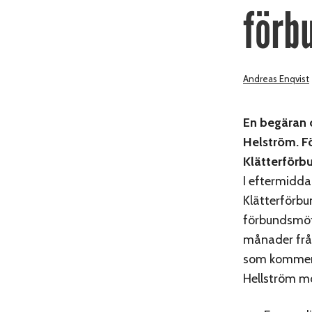
förb
Andreas Enqvist
En begäran 
Helström. F
Klätterförb
I eftermidda
Klätterförbun
förbundsmöte
månader från
som kommer s
Hellström m