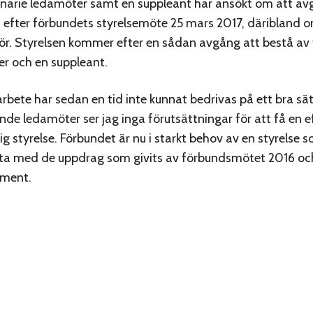
inarie ledamöter samt en suppleant har ansökt om att av
n efter förbundets styrelsemöte 25 mars 2017, däribland 
ör. Styrelsen kommer efter en sådan avgång att bestå av 
r och en suppleant.
arbete har sedan en tid inte kunnat bedrivas på ett bra sä
nde ledamöter ser jag inga förutsättningar för att få en ef
g styrelse. Förbundet är nu i starkt behov av en styrelse s
ta med de uppdrag som givits av förbundsmötet 2016 oc
ument.