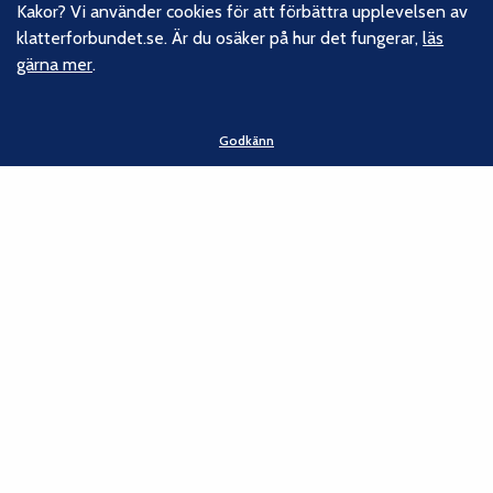
vårt hållbarhetsarbete.
Kakor? Vi använder cookies för att förbättra upplevelsen av
klatterforbundet.se. Är du osäker på hur det fungerar,
läs
gärna mer
.
Följ oss
Facebook
Godkänn
Instagram
Linkedin
Nyhetsbrev
Kontakt
Svenska Klätterförbundet
Gotlandsgatan 46
116 65 Stockholm
E-post:
kansliet@klatterforbundet.rf.se
Övriga kontaktuppgifter