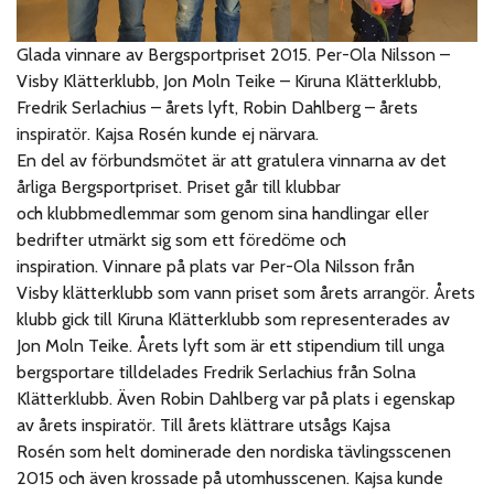
Glada vinnare av Bergsportpriset 2015. Per-Ola Nilsson –
Visby Klätterklubb, Jon Moln Teike – Kiruna Klätterklubb,
Fredrik Serlachius – årets lyft, Robin Dahlberg – årets
inspiratör. Kajsa Rosén kunde ej närvara.
En del av förbundsmötet är att gratulera vinnarna av det
årliga Bergsportpriset. Priset går till klubbar
och klubbmedlemmar som genom sina handlingar eller
bedrifter utmärkt sig som ett föredöme och
inspiration. Vinnare på plats var Per-Ola Nilsson från
Visby klätterklubb som vann priset som årets arrangör. Årets
klubb gick till Kiruna Klätterklubb som representerades av
Jon Moln Teike. Årets lyft som är ett stipendium till unga
bergsportare tilldelades Fredrik Serlachius från Solna
Klätterklubb. Även Robin Dahlberg var på plats i egenskap
av årets inspiratör. Till årets klättrare utsågs Kajsa
Rosén som helt dominerade den nordiska tävlingsscenen
2015 och även krossade på utomhusscenen. Kajsa kunde