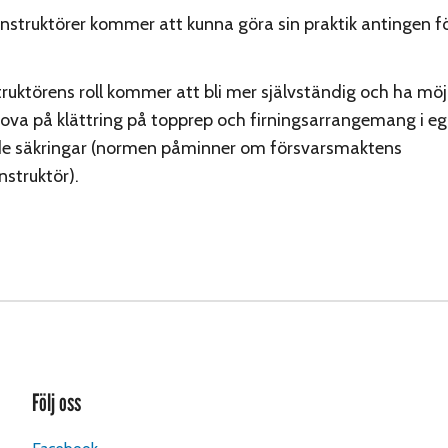
rinstruktörer kommer att kunna göra sin praktik antingen för
truktörens roll kommer att bli mer självständig och ha möj
ova på klättring på topprep och firningsarrangemang i e
de säkringar (normen påminner om försvarsmaktens
nstruktör).
Följ oss