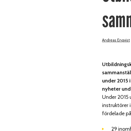
samm
Andreas Enqvist
Utbildnings
sammanställ
under 2015 i
nyheter und
Under 2015 
instruktörer
fördelade på
29 inomh