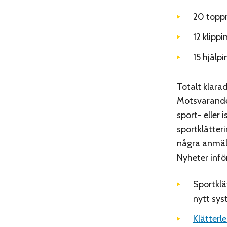
20 toppr
12 klippi
15 hjälpi
Totalt klara
Motsvarande s
sport- eller 
sportklätter
några anmäl
Nyheter infö
Sportklä
nytt sys
Klätterl