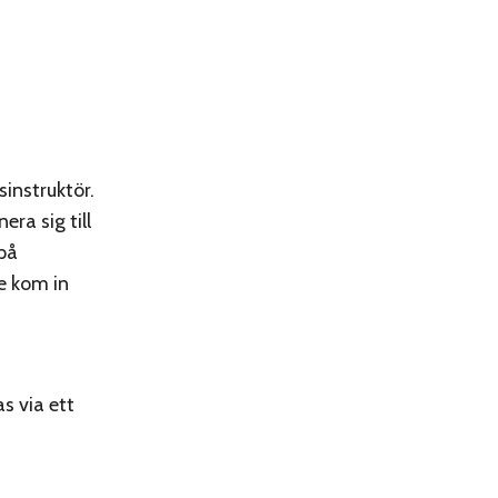
instruktör.
ra sig till
 på
e kom in
s via ett