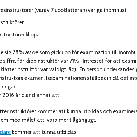
esinstruktörer (varav 7 uppklätteransvariga inomhus)
nstruktörer
nstruktörer klippa
de sig 78% av de som gick upp för examination till inomhus
iffra för klippinstruktör var 71%. Intresset för att examine
isklätterinstruktör var väldigt lågt. En person underkändes
instruktörs examen. Isexaminationen ställdes in då det int
ningar.
r 2016 är bland annat att:
tterinstruktörer kommer att kunna utbildas och examinera
tem med målet att vara mer tillgängligt.
edare
kommer att kunna utbildas.