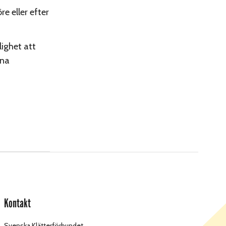
e eller efter
lighet att
gna
Kontakt
Svenska Klätterförbundet