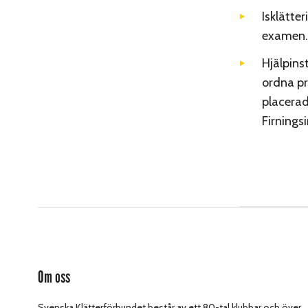
Isklätte
examen.
Hjälpins
ordna pr
placera
Firningsi
Om oss
Svenska Klätterförbundet består av ett 80-tal klubbar och över