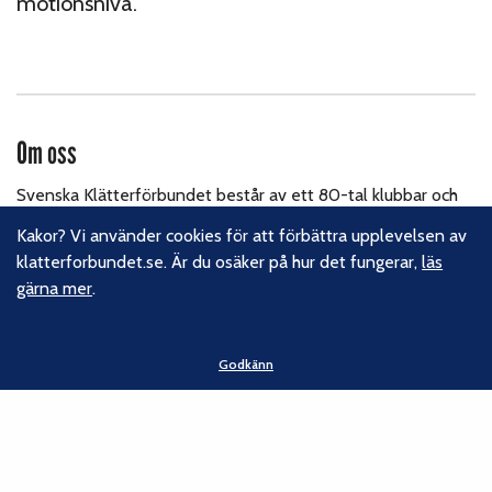
motionsnivå.
Om oss
Svenska Klätterförbundet består av ett 80-tal klubbar och
över 16 000 medlemmar. Vi finns från Trelleborg i söder till
Kakor? Vi använder cookies för att förbättra upplevelsen av
Kiruna i norr. Klättrarna i Sverige är dock betydligt fler och vi
klatterforbundet.se. Är du osäker på hur det fungerar,
läs
för din talan, oavsett om du är medlem eller inte.
Läs om
gärna mer
.
vårt hållbarhetsarbete.
Följ oss
Godkänn
Facebook
Instagram
Linkedin
Nyhetsbrev