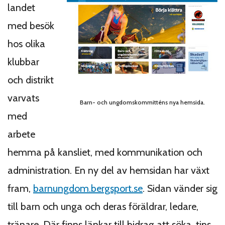
landet
med besök
hos olika
klubbar
och distrikt
varvats
Barn- och ungdomskommitténs nya hemsida.
med
arbete
hemma på kansliet, med kommunikation och
administration. En ny del av hemsidan har växt
fram,
barnungdom.bergsport.se
. Sidan vänder sig
till barn och unga och deras föräldrar, ledare,
tränare. Där finns länkar till bidrag att söka, tips