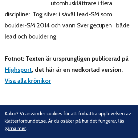
utomhusklättrare i flera
discipliner. Tog silver i såväl lead-SM som
boulder-SM 2014 och vann Sverigecupen i både
lead och bouldering.
Fotnot: Texten är ursprungligen publicerad på
Highsport
, det här är en nedkortad version.
Visa alla krönikor
Kakor? Vi använder cookies för att förbättra upplevelsen av
Om oss
klatterforbundet.se. Är du osäker på hur det fungerar,
läs
gärna mer
.
Svenska Klätterförbundet består av ett 80-tal klubbar och