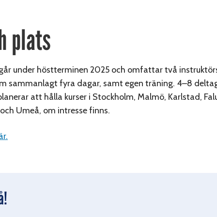
h plats
går under höstterminen 2025 och omfattar två instruktö
n om sammanlagt fyra dagar, samt egen träning. 4–8 delta
planerar att hålla kurser i Stockholm, Malmö, Karlstad, Fal
och Umeå, om intresse finns.
är.
å!