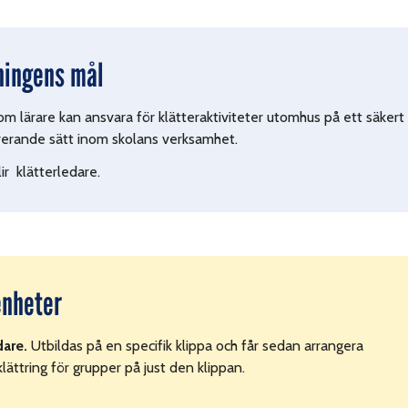
ningens mål
m lärare kan ansvara för klätteraktiviteter utomhus på ett säkert
irerande sätt inom skolans verksamhet.
ir klätterledare.
enheter
dare.
Utbildas på en specifik klippa och får sedan arrangera
lättring för grupper på just den klippan.