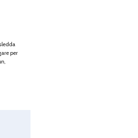
rsledda
gare per
un,