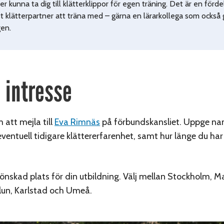
r kunna ta dig till klätterklippor för egen träning. Det är en förd
st klätterpartner att träna med – gärna en lärarkollega som också 
gen.
 intresse
att mejla till
Eva Rimnäs
på förbundskansliet. Uppge na
eventuell tidigare klättererfarenhet, samt hur länge du har
nskad plats för din utbildning. Välj mellan Stockholm, M
lun, Karlstad och Umeå.