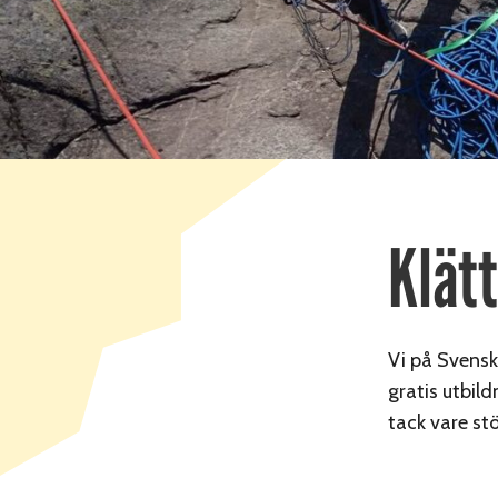
Klät
Vi på Svenska
gratis utbild
tack vare stö