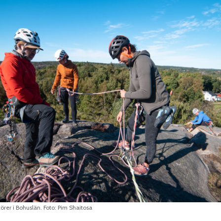
törer i Bohuslän. Foto: Pim Shaitosa