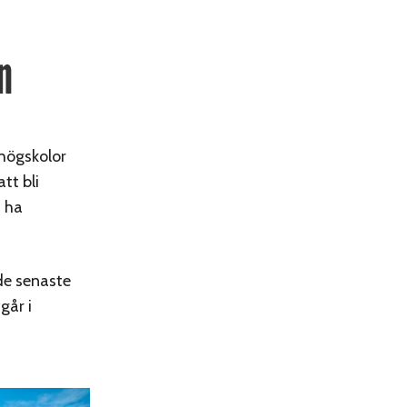
n
 högskolor
tt bli
h ha
 de senaste
går i