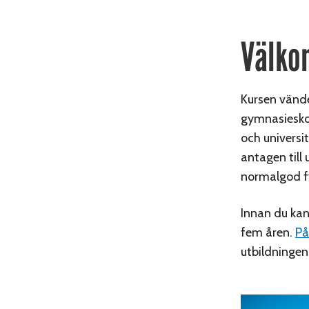
Välko
Kursen vänder
gymnasieskol
och universit
antagen till 
normalgod fy
Innan du kan
fem åren.
På
utbildningen.