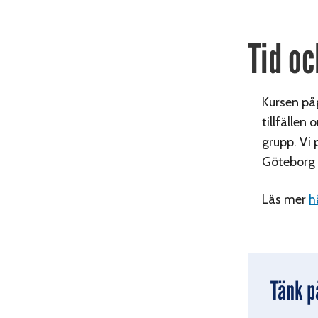
Tid oc
Kursen på
tillfälle
grupp. Vi 
Göteborg 
Läs mer
h
Tänk p