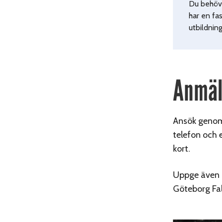
Du behöve
har en fa
utbildnin
Anmäl
Ansök genom 
telefon och 
kort.
Uppge även ö
Göteborg Fa