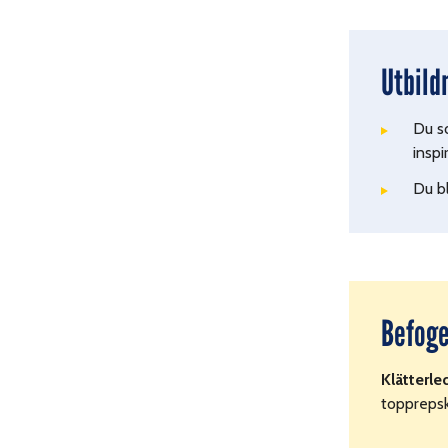
Utbild
Du so
insp
Du bl
Befog
Klätterle
topprepsk