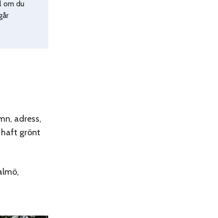
el om du
går
mn, adress,
 haft grönt
almö,