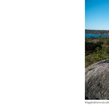
Klippklätterinstruk