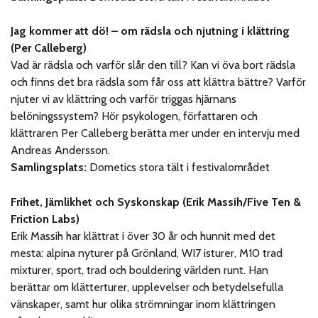
Jag kommer att dö! – om rädsla och njutning i klättring
(Per Calleberg)
Vad är rädsla och varför slår den till? Kan vi öva bort rädsla
och finns det bra rädsla som får oss att klättra bättre? Varför
njuter vi av klättring och varför triggas hjärnans
belöningssystem? Hör psykologen, författaren och
klättraren Per Calleberg berätta mer under en intervju med
Andreas Andersson.
Samlingsplats:
Dometics stora tält i festivalområdet
Frihet, Jämlikhet och Syskonskap (Erik Massih/Five Ten &
Friction Labs)
Erik Massih har klättrat i över 30 år och hunnit med det
mesta: alpina nyturer på Grönland, WI7 isturer, M10 trad
mixturer, sport, trad och bouldering världen runt. Han
berättar om klätterturer, upplevelser och betydelsefulla
vänskaper, samt hur olika strömningar inom klättringen