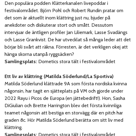
Den populära podden Klätterkanalen livepoddar i
festivalområdet. Björn Pohl och Robert Rundin pratar om
det som är aktuellt inom klättring just nu, bjuder på
anekdoter och diskuterar stort och smått. Dessutom
intervjuar de äntligen profiler Jan Liliemark, Lasse Svadängs
och Lasse Grankvist. De har utvecklat så många leder att det
börjar bli svårt att räkna. Förresten, är det verkligen okej att
hänga skorna utanpå ryggsäcken?
Samlingsplats:
Dometics stora tält i festivalområdet
Ett liv av klättring (Matilda Söderlund/La Sportiva)
Matilda Söderlund klättrade 9A som första nordiska kvinna
någonsin, har tagit en sjätteplats på VM och gjorde under
2022 Rayu i Picos de Europa (en jättebedrift!). Hon, Sasha
DiGiulian och Brette Harrington blev det första kvinnliga
teamet någonsin att bestiga en storvägg där en pitch har
graden 8c. Hör Matilda Söderlund berätta om sitt liv med
klättring.
Samlingsplats:
Dometics stora tält i festivalområdet