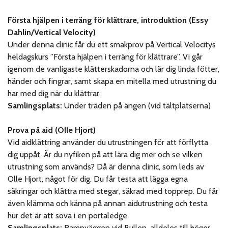
Första hjälpen i terräng för klättrare, introduktion (Essy
Dahlin/Vertical Velocity)
Under denna clinic får du ett smakprov på Vertical Velocitys
heldagskurs ”Första hjälpen i terräng för klättrare”. Vi går
igenom de vanligaste klätterskadorna och lär dig linda fötter,
händer och fingrar, samt skapa en mitella med utrustning du
har med dig när du klättrar.
Samlingsplats:
Under träden på ängen (vid tältplatserna)
Prova på aid (Olle Hjort)
Vid aidklättring använder du utrustningen för att förflytta
dig uppåt. Är du nyfiken på att lära dig mer och se vilken
utrustning som används? Då är denna clinic, som leds av
Olle Hjort, något för dig. Du får testa att lägga egna
säkringar och klättra med stegar, säkrad med topprep. Du får
även klämma och känna på annan aidutrustning och testa
hur det är att sova i en portaledge.
Samlingsplats:
Rampväggen vid Bullen, alldeles till höger