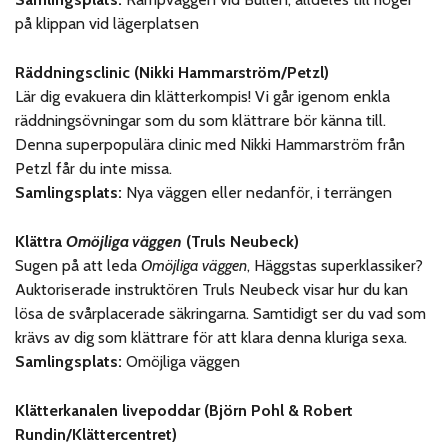
på klippan vid lägerplatsen
Räddningsclinic (Nikki Hammarström/Petzl)
Lär dig evakuera din klätterkompis! Vi går igenom enkla
räddningsövningar som du som klättrare bör känna till.
Denna superpopulära clinic med Nikki Hammarström från
Petzl får du inte missa.
Samlingsplats:
Nya väggen eller nedanför, i terrängen
Klättra
Omöjliga väggen
(Truls Neubeck)
Sugen på att leda
Omöjliga väggen
, Häggstas superklassiker?
Auktoriserade instruktören Truls Neubeck visar hur du kan
lösa de svårplacerade säkringarna. Samtidigt ser du vad som
krävs av dig som klättrare för att klara denna kluriga sexa.
Samlingsplats:
Omöjliga väggen
Klätterkanalen livepoddar (Björn Pohl & Robert
Rundin/Klättercentret)