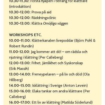
10.30-11.30:
Första hjälpen i terräng för klättrare
(introduktion)
10.30-12.00:
Prova på aid
10.30-12.00:
Räddningsclinic
10.30-13.00:
Klättra
Omöjliga väggen
WORKSHOPS ETC.
10.00-11.00:
Klätterkanalen livepoddar (Björn Pohl &
Robert Rundin)
11.00-12.00:
Jag kommer att dö! – om rädsla och
njutning i klättring (Per Calleberg)
12.00-13.00:
Frihet, Jämlikhet och Syskonskap
(
Erik
Massih)
13.00-14.00:
Freneypelaren – på liv och död (Ola
Hillberg)
14.00-15.00:
Isklättring i Sverige (Anton Levein)
15.00-16.00:
Elaka tankar om andra klättrare (Per
Calleberg)
16.00-17.00:
Ett liv av klättring (Matilda Söderlund)