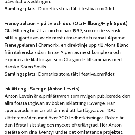
påverkat utvecklingen.
Samlingsplats:
Dometics stora tält i festivalområdet
Freneypelaren – på liv och död (Ola Hillberg/High Sport)
Ola Hillberg berättar om hur han 1989, som ende svensk
hittills, gjorde en av de mest utmanande turerna i Alperna:
Freneypelaren i Chamonix, en direktlinje upp till Mont Blanc
från italienska sidan. En av Alpernas mest komplexa och
exponerade klättringar, som Ola gjorde tillsammans med
danske Sören Smith.
Samlingsplats:
Dometics stora tält i festivalområdet
Isklättring i Sverige (Anton Levein)
Anton Levein är alpinklättraren som nyligen publicerade den
allra första utgåvan av boken Isklättring i Sverige. Han
spenderade mer än ett år med att kartlägga över 100
klätterområden med över 300 ledbeskrivningar. Boken är
den första i sitt slag och mycket efterlängtad. Hör Anton
berätta om sina äventyr under det omfattande projektet.