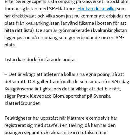
Efter Sverigecupens sista omgång på Gasverket i Stockholm
formar sig listan med SM-klättrare.
Här kan du se vilka
som
har direktkvalat och vilka som just nu kommer att erbjudas en
plats från kvalrankinglistan (använd flikarna i botten för att
hitta rätt lista). De som är grönmarkerade i kvalrankinglistan
ligger just nu på en poäng som ger erbjudande om en SM-
plats.
Listan kan dock fortfarande ändras:
– Det är viktigt att atleterna kollar sina egna poäng, så att
det är rätt. Det gäller framförallt de som är utanför SM i dag.
Kvalgränserna är tighta, och det är viktigt att det blir rätt,
säger Patrik Kleveback-Blom, sportchef på Svenska
Klätterförbundet.
Felaktigheter har uppstått när klättrare exempelvis har
registrerat sig med stavfel i en tävling, då hamnar den
poängen separat och räknas inte in i totalsumman.