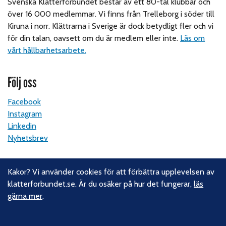
Svenska Klätterförbundet består av ett 80-tal klubbar och
över 16 000 medlemmar. Vi finns från Trelleborg i söder till
Kiruna i norr. Klättrarna i Sverige är dock betydligt fler och vi
för din talan, oavsett om du är medlem eller inte.
Läs om
vårt hållbarhetsarbete.
Följ oss
Facebook
Instagram
Linkedin
Nyhetsbrev
Kontakt
Kakor? Vi använder cookies för att förbättra upplevelsen av
klatterforbundet.se. Är du osäker på hur det fungerar,
läs
Svenska Klätterförbundet
gärna mer
.
Gotlandsgatan 46
116 65 Stockholm