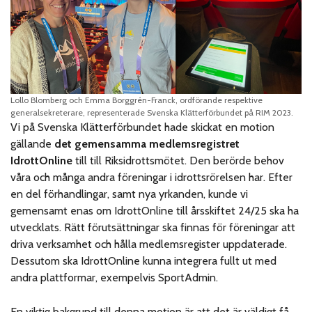
Lollo Blomberg och Emma Borggrén-Franck, ordförande respektive
generalsekreterare, representerade Svenska Klätterförbundet på RIM 2023.
Vi på Svenska Klätterförbundet hade skickat en motion
gällande
det gemensamma medlemsregistret
IdrottOnline
till till Riksidrottsmötet. Den berörde behov
våra och många andra föreningar i idrottsrörelsen har. Efter
en del förhandlingar, samt nya yrkanden, kunde vi
gemensamt enas om IdrottOnline till årsskiftet 24/25 ska ha
utvecklats. Rätt förutsättningar ska finnas för föreningar att
driva verksamhet och hålla medlemsregister uppdaterade.
Dessutom ska IdrottOnline kunna integrera fullt ut med
andra plattformar, exempelvis SportAdmin.
En viktig bakgrund till denna motion är att det är väldigt få