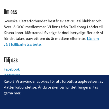
Om oss
Svenska Klätterförbundet består av ett 80-tal klubbar och
över 16 000 medlemmar. Vi finns från Trelleborg i söder till
Kiruna i norr. Klättrarna i Sverige är dock betydligt fler och vi
för din talan, oavsett om du är medlem eller inte.
Läs om
vårt hållbarhetsarbete.
Följ oss
Facebook
Instagram
Linkedin
Kakor? Vi använder cookies för att förbättra upplevelsen av
Nyhetsbrev
klatterforbundet.se. Är du osäker på hur det fungerar,
läs
gärna mer
.
Kontakt