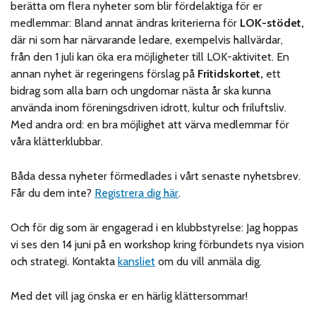
berätta om flera nyheter som blir fördelaktiga för er
medlemmar: Bland annat ändras kriterierna för
LOK-stödet,
där ni som har närvarande ledare, exempelvis hallvärdar,
från den 1 juli kan öka era möjligheter till LOK-aktivitet. En
annan nyhet är regeringens förslag på
Fritidskortet,
ett
bidrag som alla barn och ungdomar nästa år ska kunna
använda inom föreningsdriven idrott, kultur och friluftsliv.
Med andra ord: en bra möjlighet att värva medlemmar för
våra klätterklubbar.
Båda dessa nyheter förmedlades i vårt senaste nyhetsbrev.
Får du dem inte?
Registrera dig här
.
Och för dig som är engagerad i en klubbstyrelse: Jag hoppas
vi ses den 14 juni på en workshop kring förbundets nya vision
och strategi. Kontakta
kansliet
om du vill anmäla dig.
Med det vill jag önska er en härlig klättersommar!