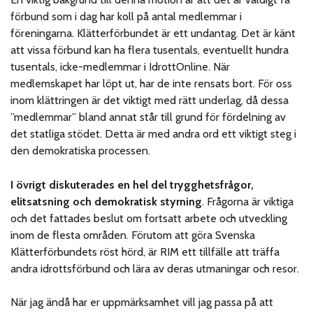
förbund som i dag har koll på antal medlemmar i
föreningarna. Klätterförbundet är ett undantag. Det är känt
att vissa förbund kan ha flera tusentals, eventuellt hundra
tusentals, icke-medlemmar i IdrottOnline. När
medlemskapet har löpt ut, har de inte rensats bort. För oss
inom klättringen är det viktigt med rätt underlag, då dessa
”medlemmar” bland annat står till grund för fördelning av
det statliga stödet. Detta är med andra ord ett viktigt steg i
den demokratiska processen.
I övrigt diskuterades en hel del trygghetsfrågor,
elitsatsning och demokratisk styrning
. Frågorna är viktiga
och det fattades beslut om fortsatt arbete och utveckling
inom de flesta områden. Förutom att göra Svenska
Klätterförbundets röst hörd, är RIM ett tillfälle att träffa
andra idrottsförbund och lära av deras utmaningar och resor.
När jag ändå har er uppmärksamhet vill jag passa på att