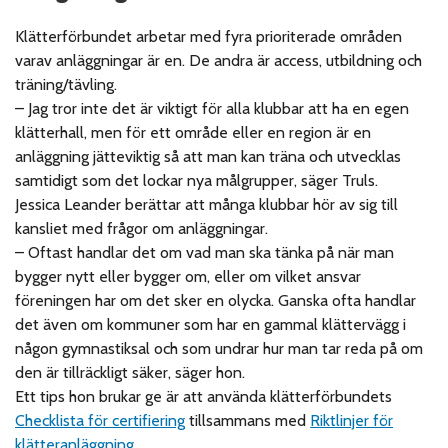
Klätterförbundet arbetar med fyra prioriterade områden
varav anläggningar är en. De andra är access, utbildning och
träning/tävling.
–
Jag tror inte det är viktigt för alla klubbar att ha en egen
klätterhall, men för ett område eller en region är en
anläggning jätteviktig så att man kan träna och utvecklas
samtidigt som det lockar nya målgrupper, säger Truls.
Jessica Leander berättar att många klubbar hör av sig till
kansliet med frågor om anläggningar.
–
Oftast handlar det om vad man ska tänka på när man
bygger nytt eller bygger om, eller om vilket ansvar
föreningen har om det sker en olycka. Ganska ofta handlar
det även om kommuner som har en gammal klättervägg i
någon gymnastiksal och som undrar hur man tar reda på om
den är tillräckligt säker, säger hon.
Ett tips hon brukar ge är att använda klätterförbundets
Checklista för certifiering
tillsammans med
Riktlinjer för
klätteranläggning
.