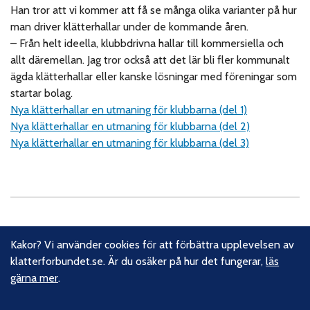
Han tror att vi kommer att få se många olika varianter på hur
man driver klätterhallar under de kommande åren.
–
Från helt ideella, klubbdrivna hallar till kommersiella och
allt däremellan. Jag tror också att det lär bli fler kommunalt
ägda klätterhallar eller kanske lösningar med föreningar som
startar bolag.
Nya klätterhallar en utmaning för klubbarna (del 1)
Nya klätterhallar en utmaning för klubbarna (del 2)
Nya klätterhallar en utmaning för klubbarna (del 3)
Om oss
Kakor? Vi använder cookies för att förbättra upplevelsen av
Svenska Klätterförbundet består av ett 80-tal klubbar och
klatterforbundet.se. Är du osäker på hur det fungerar,
läs
över 16 000 medlemmar. Vi finns från Trelleborg i söder till
gärna mer
.
Kiruna i norr. Klättrarna i Sverige är dock betydligt fler och vi