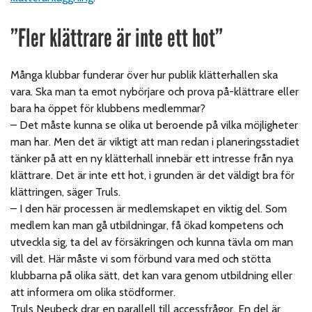
”Fler klättrare är inte ett hot”
Många klubbar funderar över hur publik klätterhallen ska
vara. Ska man ta emot nybörjare och prova på-klättrare eller
bara ha öppet för klubbens medlemmar?
–
Det måste kunna se olika ut beroende på vilka möjligheter
man har. Men det är viktigt att man redan i planeringsstadiet
tänker på att en ny klätterhall innebär ett intresse från nya
klättrare. Det är inte ett hot, i grunden är det väldigt bra för
klättringen, säger Truls.
–
I den här processen är medlemskapet en viktig del. Som
medlem kan man gå utbildningar, få ökad kompetens och
utveckla sig, ta del av försäkringen och kunna tävla om man
vill det. Här måste vi som förbund vara med och stötta
klubbarna på olika sätt, det kan vara genom utbildning eller
att informera om olika stödformer.
Truls Neubeck drar en parallell till accessfrågor. En del är