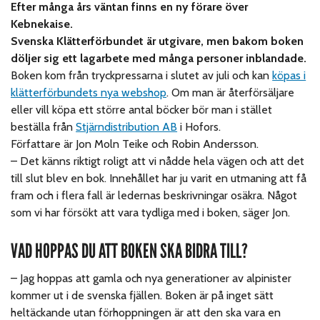
Efter många års väntan finns en ny förare över
Kebnekaise.
Svenska Klätterförbundet är utgivare, men bakom boken
döljer sig ett lagarbete med många personer inblandade.
Boken kom från tryckpressarna i slutet av juli och kan
köpas i
klätterförbundets nya webshop
. Om man är återförsäljare
eller vill köpa ett större antal böcker bör man i stället
beställa från
Stjärndistribution AB
i Hofors.
Författare är Jon Moln Teike och Robin Andersson.
–
Det känns riktigt roligt att vi nådde hela vägen och att det
till slut blev en bok. Innehållet har ju varit en utmaning att få
fram och i flera fall är ledernas beskrivningar osäkra. Något
som vi har försökt att vara tydliga med i boken, säger Jon.
VAD HOPPAS DU ATT BOKEN SKA BIDRA TILL?
–
Jag hoppas att gamla och nya generationer av alpinister
kommer ut i de svenska fjällen. Boken är på inget sätt
heltäckande utan förhoppningen är att den ska vara en