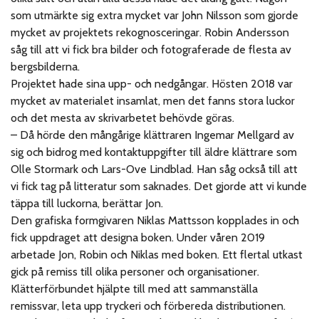
som utmärkte sig extra mycket var John Nilsson som gjorde
mycket av projektets rekognosceringar. Robin Andersson
såg till att vi fick bra bilder och fotograferade de flesta av
bergsbilderna.
Projektet hade sina upp- och nedgångar. Hösten 2018 var
mycket av materialet insamlat, men det fanns stora luckor
och det mesta av skrivarbetet behövde göras.
–
Då hörde den mångårige klättraren Ingemar Mellgard av
sig och bidrog med kontaktuppgifter till äldre klättrare som
Olle Stormark och Lars-Ove Lindblad. Han såg också till att
vi fick tag på litteratur som saknades. Det gjorde att vi kunde
täppa till luckorna, berättar Jon.
Den grafiska formgivaren Niklas Mattsson kopplades in och
fick uppdraget att designa boken. Under våren 2019
arbetade Jon, Robin och Niklas med boken. Ett flertal utkast
gick på remiss till olika personer och organisationer.
Klätterförbundet hjälpte till med att sammanställa
remissvar, leta upp tryckeri och förbereda distributionen.