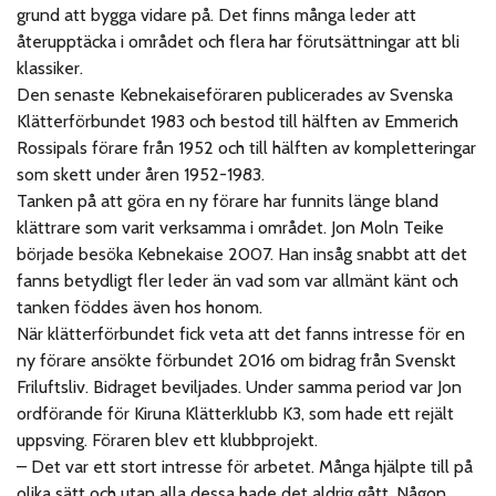
grund att bygga vidare på. Det finns många leder att
återupptäcka i området och flera har förutsättningar att bli
klassiker.
Den senaste Kebnekaiseföraren publicerades av Svenska
Klätterförbundet 1983 och bestod till hälften av Emmerich
Rossipals förare från 1952 och till hälften av kompletteringar
som skett under åren 1952-1983.
Tanken på att göra en ny förare har funnits länge bland
klättrare som varit verksamma i området. Jon Moln Teike
började besöka Kebnekaise 2007. Han insåg snabbt att det
fanns betydligt fler leder än vad som var allmänt känt och
tanken föddes även hos honom.
När klätterförbundet fick veta att det fanns intresse för en
ny förare ansökte förbundet 2016 om bidrag från Svenskt
Friluftsliv. Bidraget beviljades. Under samma period var Jon
ordförande för Kiruna Klätterklubb K3, som hade ett rejält
uppsving. Föraren blev ett klubbprojekt.
–
Det var ett stort intresse för arbetet. Många hjälpte till på
olika sätt och utan alla dessa hade det aldrig gått. Någon