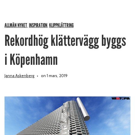
ALLMÄN NYHET
INSPIRATION
KLIPPKLÄTTRING
,
,
Rekordhög klättervägg byggs
i Köpenhamn
Janna Askenberg
on 1 mars, 2019