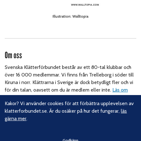
Illustration: Walltopia
Om oss
Svenska Klätterförbundet består av ett 80-tal klubbar och
över 16 000 medlemmar. Vi finns från Trelleborg i söder till
Kiruna i norr. Klättrarna i Sverige är dock betydligt fler och vi
för din talan, oavsett om du är medlem eller inte.
Läs om
vårt hållbarhetsarbete.
Kakor? Vi använder cookies för att förbättra upplevelsen av
klatterforbundet.se. Är du osäker på hur det fungerar,
läs
Följ oss
gärna mer
.
Facebook
Instagram
Godkänn