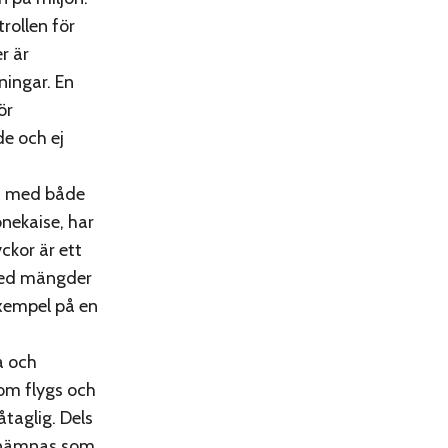
rollen för
r är
ningar. En
ör
de och ej
a, med både
nekaise, har
yckor är ett
 med mängder
exempel på en
a och
som flygs och
taglig. Dels
benämnas som