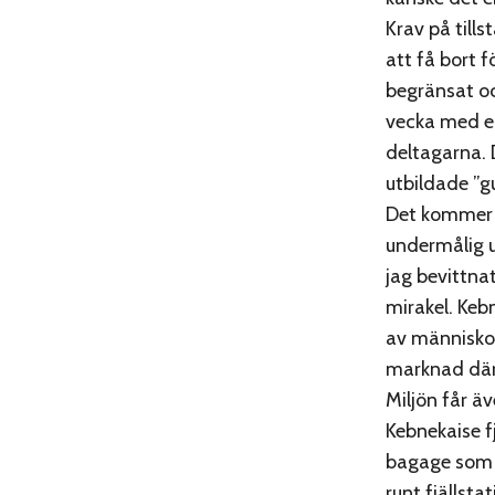
Krav på till
att få bort 
begränsat oc
vecka med e
deltagarna. 
utbildade ”g
Det kommer 
undermålig u
jag bevittnat
mirakel. Keb
av människor
marknad där 
Miljön får äv
Kebnekaise f
bagage som f
runt fjälls