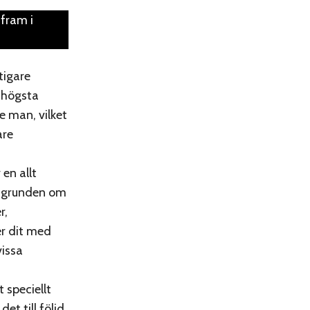
 fram i
tigare
, högsta
 man, vilket
are
en allt
 i grunden om
r,
r dit med
vissa
t speciellt
et till följd