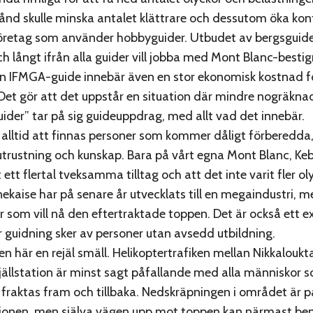
stånd skulle minska antalet klättrare och dessutom öka kont
företag som använder hobbyguider. Utbudet av bergsguide
h långt ifrån alla guider vill jobba med Mont Blanc-bestig
n IFMGA-guide innebär även en stor ekonomisk kostnad f
Det gör att det uppstår en situation där mindre nogräkna
uider” tar på sig guideuppdrag, med allt vad det innebär.
alltid att finnas personer som kommer dåligt förberedd
trustning och kunskap. Bara på vårt egna Mont Blanc, Keb
 ett flertal tveksamma tilltag och att det inte varit fler ol
nekaise har på senare år utvecklats till en megaindustri,
 som vill nå den eftertraktade toppen. Det är också ett 
guidning sker av personer utan avsedd utbildning.
en här en rejäl smäll. Helikoptertrafiken mellan Nikkaloukt
jällstation är minst sagt påfallande med alla människor 
raktas fram och tillbaka. Nedskräpningen i området är på
tationen, men själva vägen upp mot toppen kan närmast 