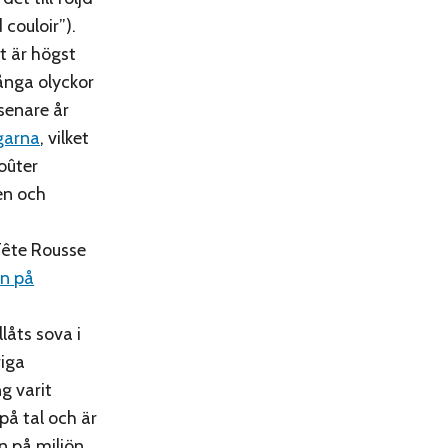
couloir”).
t är högst
ånga olyckor
senare år
ngarna
, vilket
Goûter
en och
Tête Rousse
on på
låts sova i
riga
g varit
 på tal och är
n på miljön.