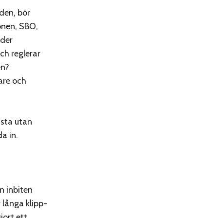
den, bör
onen, SBO,
nder
ch reglerar
en?
are och
ästa utan
a in.
n inbiten
r långa klipp-
jort ett