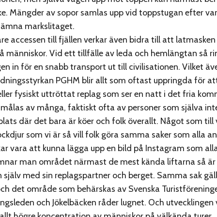
ike. Mängder av sopor samlas upp vid toppstugan efter var
 nämna markslitaget.
are accessen till fjällen verkar även bidra till att latmasken
å människor. Vid ett tillfälle av leda och hemlängtan så r
en in för en snabb transport ut till civilisationen. Vilket ä
dningsstyrkan PGHM blir allt som oftast uppringda för a
eller fysiskt uttröttat replag som ser en natt i det fria k
ålas av många, faktiskt ofta av personer som själva inte
lats där det bara är köer och folk överallt. Något som till 
ckdjur som vi är så vill folk göra samma saker som alla an
kar vara att kunna lägga upp en bild på Instagram som all
mnar man området närmast de mest kända liftarna så är 
n själv med sin replagspartner och berget. Samma sak gäll
och det område som behärskas av Svenska Turistföreninge
ngsleden och Jökelbäcken råder lugnet. Och utvecklingen 
allt högre koncentration av människor på välkända turer.