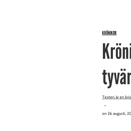
KRÖNIKOR
Krön
tyvä
Texten är en krön
on 26 augusti, 2