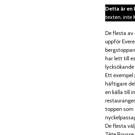
Detta är en 
texten, inte
De flesta av
uppför Evere
bergstoppar
har lett til
lycksökande
Ett exempel 
häftigare de
en källa till
restaurange
toppen som 
nyckelpassage
De flesta väl
Tête Rousse 