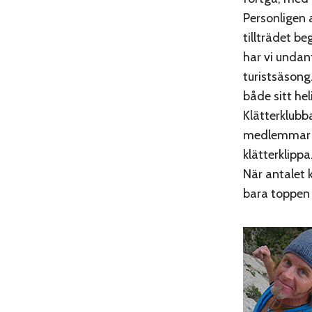
Personligen 
tillträdet b
har vi undan
turistsäsong
både sitt he
Klätterklub
medlemmar ka
klätterklippa
När antalet k
bara toppen 