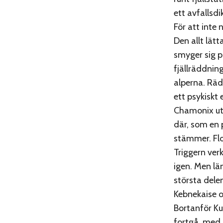
ett avfallsd
För att inte
Den allt lätt
smyger sig p
fjällräddning
alperna. Räd
ett psykiskt 
Chamonix utm
där, som en p
stämmer. Flo
Triggern ver
igen. Men lä
största dele
Kebnekaise 
Bortanför Ku
fortgå, med 