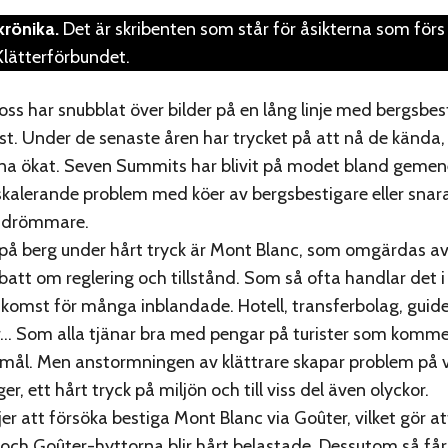
krönika.
Det är skribenten som står för åsikterna som förs
 Klätterförbundet.
 oss har snubblat över bilder på en lång linje med bergsbes
st. Under de senaste åren har trycket på att nå de kända
na ökat. Seven Summits har blivit på modet bland gemene
l eskalerande problem med köer av bergsbestigare eller snar
 drömmare.
på berg under hårt tryck är Mont Blanc, som omgärdas av 
batt om reglering och tillstånd. Som så ofta handlar det
 inkomst för många inblandade. Hotell, transferbolag, guide
r… Som alla tjänar bra med pengar på turister som komme
mål. Men anstormningen av klättrare skapar problem på 
r, ett hårt tryck på miljön och till viss del även olyckor.
jer att försöka bestiga Mont Blanc via Goûter, vilket gör at
och Goûter-hyttorna blir hårt belastade. Dessutom så får d