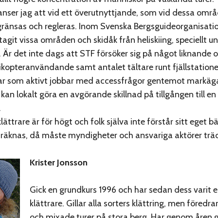
anser jag att vid ett överutnyttjande, som vid dessa områ
egränsas och regleras. Inom Svenska Bergsguideorganisati
tagit vissa områden och skidåk från heliskiing, speciellt u
. Är det inte dags att STF försöker sig på något liknande o
likopteranvändande samt antalet tältare runt fjällstation
bar som aktivt jobbar med accessfrågor gentemot markäg
n lokalt göra en avgörande skillnad på tillgången till en
.
lättrare är för högt och folk själva inte förstår sitt eget b
räknas, då måste myndigheter och ansvariga aktörer träd
Krister Jonsson
Gick en grundkurs 1996 och har sedan dess varit e
klättrare. Gillar alla sorters klättring, men föredra
och mixade turer på stora berg. Har genom åren g