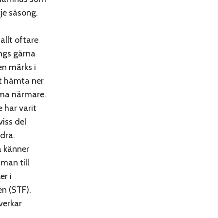
je säsong.
 allt oftare
ings gärna
ven märks i
tt hämta ner
omma närmare.
 har varit
viss del
dra.
a känner
man till
er i
n (STF).
verkar