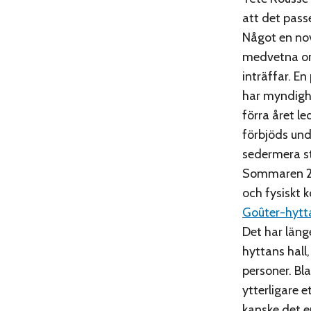
att det pass
Något en nov
medvetna om,
inträffar. E
har myndig
förra året le
förbjöds und
sedermera s
Sommaren 201
och fysiskt 
Goûter-hytt
Det har läng
hyttans hall,
personer. Bl
ytterligare e
kanske det e