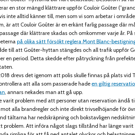
erar en stor mängd klättrare uppför Couloir Goûter (”grand 
is inte alltid känner till, men som vi som arbetar i område
 är att Couloir Goûter är en erkänt farlig passage där m
n passage där klättrare skadas och omkommer varje år. På 
heterna
på olika sätt försökt reglera Mont Blanc-bestigni
dde till att Goûter-hyttan stängdes och all trafik uppför 
er en period. Detta skedde efter påtryckning från prefekt
taten.
8 drevs det igenom att polis skulle finnas på plats vid 
kontrollera att alla som passerade hade
en giltig reservati
an
, annars nekades man att gå upp.
e varit problem med att personer utan reservation ändå til
 mot alla brandregler och inte direkt trivselhöjande för öv
and tältarna har nedskräpning och bokstavligen nedskitnin
tt problem. Att införa något slags tillstånd har länge varit
nda rimliga för att få ned antalet olyckor och belastninge