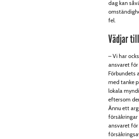
dag kan såvä
omständighet
fel.
Vädjar ti
– Vi har ock
ansvaret för
Förbundets a
med tanke på
lokala myndi
eftersom den
Ännu ett ar
försäkringar
ansvaret för
försäkringsa