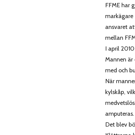
FFME har g
markägare ö
ansvaret at
mellan FFME
I april 201
Mannen är e
med och bul
När mannen 
kylskåp, vi
medvetslös,
amputeras. 
Det blev bör