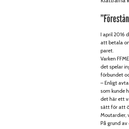
Klättrarna
”Förestån
I april 2016
att betala om
paret.
Varken FFME 
det spelar i
förbundet oc
– Enligt avt
som kunde hän
det här ett 
sätt för att
Moutardier, 
På grund av 