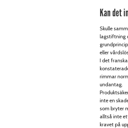
Kan det in
Skulle samma
lagstiftning
grundprincip
eller vårdslö
I det fransk
konstaterade
rimmar norma
undantag.
Produktsäker
inte en skad
som bryter mo
alltså inte 
kravet på up