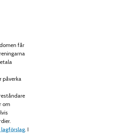
t domen får
öreningarna
etala
r påverka
föreståndare
ar om
lvis
dier.
 lagförslag
. I