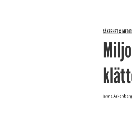
SÄKERHET & MEDIC
Milj
klät
Janna Askenberg