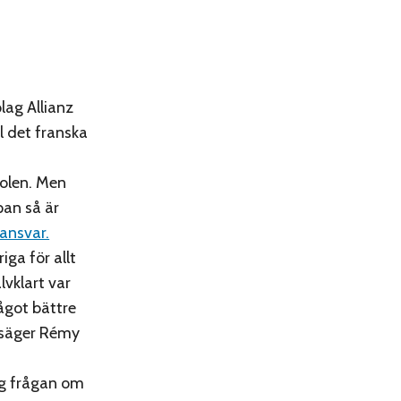
lag Allianz
ll det franska
tolen. Men
pan så är
 ansvar.
iga för allt
lvklart var
ågot bättre
, säger Rémy
ig frågan om