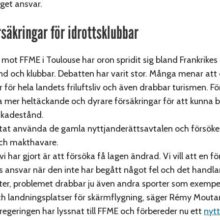
eget ansvar.
rsäkringar för idrottsklubbar
mot FFME i Toulouse har oron spridit sig bland Frankrikes
nd och klubbar. Debatten har varit stor. Många menar at
 för hela landets friluftsliv och även drabbar turismen. F
 mer heltäckande och dyrare försäkringar för att kunna b
skadestånd.
tat använda de gamla nyttjanderättsavtalen och försöke
och makthavare.
vi har gjort är att försöka få lagen ändrad. Vi vill att en 
 ansvar när den inte har begått något fel och det handl
er, problemet drabbar ju även andra sporter som exempe
ch landningsplatser för skärmflygning, säger Rémy Moutar
regeringen har lyssnat till FFME och förbereder nu ett
nytt