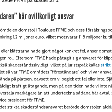
 krävde FFME på skadestånd.
daren” bär ovillkorligt ansvar
 dömde en domstol i Toulouse FFME och dess försäkringsbo
kring 1,2 miljoner euro, vilket motsvarar 11,8 miljoner kr, ti
eller klättrarna hade gjort något konkret fel, anser doms
ngen roll. Eftersom FFME hade påtagit sig ansvaret för klip
kså skadeståndsskyldigt, vilket på juristspråk kallas
strikt
alet så var FFME områdets ”föreståndare” och vi var ansvar
da på platsen, oavsett om vi begick ett fel eller inte. Sjä
väldigt kraftigt åtagande, men på den tiden hade vi inte n
 övertala markägare än att underteckna sådana här avtal
vice president för FFME.
det strikta skadeståndsansvaret berörde domstolen aldr