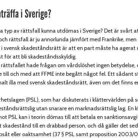
träffa i Sverige?
 typ av rättsfall kunna utdömas i Sverige? Det är svårt at
 och rättsfall är ju annorlunda jämfört med Frankrike, men
 i svensk skadeståndsrätt är att en part måste ha agerat
st för att bli skadeståndsskyldig.
a rättsfallet hade frågan om vårdslöshet ingen betydelse
 till och med att FFME inte begått något fel. Ett sådant s
lt illa med svensk skadeståndsrätt, även om det finns 
hetslagen (PSL), som har diskuterats i klättervärlden på se
eståndsrättslig utan snarare en marknadsrättslig lag. En k
t PSL kan i teorin dömas till att betala en sanktionsavgift
ett skadestånd till en drabbad person, och då gäller det se
psåt eller oaktsamhet (37 § PSL samt proposition 2003/0