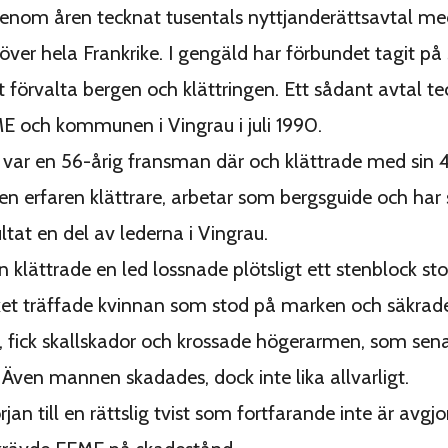
enom åren tecknat tusentals nyttjanderättsavtal me
ver hela Frankrike. I gengäld har förbundet tagit på 
t förvalta bergen och klättringen. Ett sådant avtal t
 och kommunen i Vingrau i juli 1990.
0 var en 56-årig fransman där och klättrade med sin 4
n erfaren klättrare, arbetar som bergsguide och har s
tat en del av lederna i Vingrau.
klättrade en led lossnade plötsligt ett stenblock sto
lket träffade kvinnan som stod på marken och säkrad
 fick skallskador och krossade högerarmen, som sena
Även mannen skadades, dock inte lika allvarligt.
jan till en rättslig tvist som fortfarande inte är avgjo