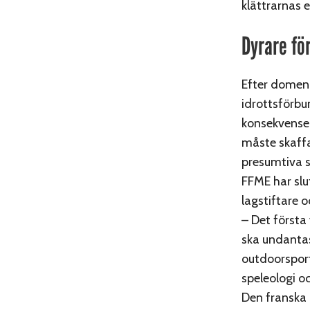
klättrarnas 
Dyrare fö
Efter domen 
idrottsförbu
konsekvenser
måste skaffa
presumtiva 
FFME har slu
lagstiftare 
– Det första 
ska undantas
outdoorsport
speleologi o
Den franska 