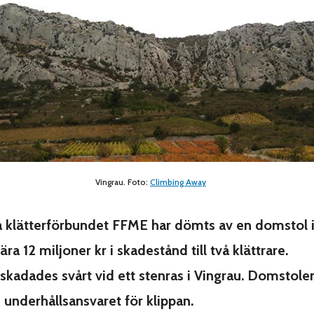
Vingrau. Foto:
Climbing Away
a klätterförbundet FFME har dömts av en domstol 
ära 12 miljoner kr i skadestånd till två klättrare.
kadades svårt vid ett stenras i Vingrau.
Domstolen
underhållsansvaret för klippan.