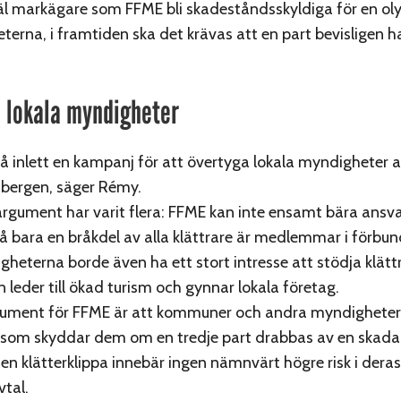
l markägare som FFME bli skadeståndsskyldiga för en ol
erna, i framtiden ska det krävas att en part bevisligen h
ll lokala myndigheter
så inlett en kampanj för att övertyga lokala myndigheter a
 bergen, säger Rémy.
rgument har varit flera: FFME kan inte ensamt bära ansvar
 bara en bråkdel av alla klättrare är medlemmar i förbun
gheterna borde även ha ett stort intresse att stödja klätt
 leder till ökad turism och gynnar lokala företag.
gument för FFME är att kommuner och andra myndigheter
 som skyddar dem om en tredje part drabbas av en skada.
 en klätterklippa innebär ingen nämnvärt högre risk i dera
vtal.