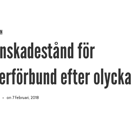
IN
onskadestånd för
terförbund efter olycka
on 7 februari, 2018