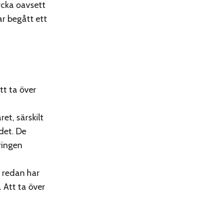
ycka oavsett
ar begått ett
tt ta över
et, särskilt
det. De
ringen
 redan har
 Att ta över
s