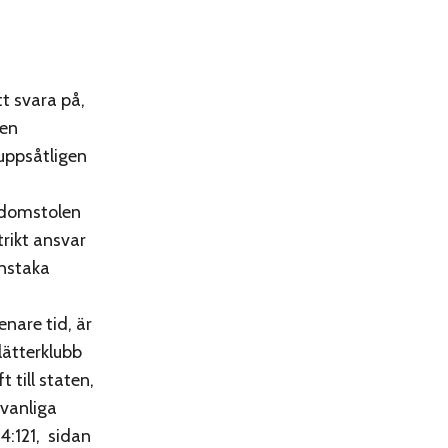
t svara på,
 en
 uppsåtligen
, domstolen
trikt ansvar
enstaka
nare tid, är
lätterklubb
 till staten,
dvanliga
4:121, sidan