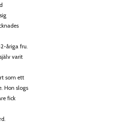
d
sig
ecknades
2-åriga fru.
jälv varit
rt som ett
e. Hon slogs
re fick
rd.