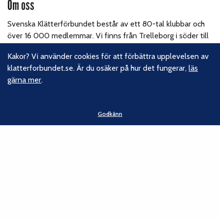
Om oss
Svenska Klätterförbundet består av ett 80-tal klubbar och
över 16 000 medlemmar. Vi finns från Trelleborg i söder till
Kiruna i norr. Klättrarna i Sverige är dock betydligt fler och vi
Kakor? Vi använder cookies för att förbättra upplevelsen av
för din talan, oavsett om du är medlem eller inte.
Läs om
klatterforbundet.se. Är du osäker på hur det fungerar,
läs
vårt hållbarhetsarbete.
gärna mer
.
Följ oss
Godkänn
Facebook
Instagram
Linkedin
Nyhetsbrev
Kontakt
Svenska Klätterförbundet
Gotlandsgatan 46