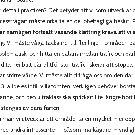
 detta i praktiken? Det betyder att vi som utvecklar 
cessfrågan måste orka ta en del obehagliga beslut.
P
nämligen fortsatt växande klättring kräva att vi a
ng.
Vi måste våga tacka nej till fler linjer i områden d
oblematisk, och hitta en balans mellan trafik och bärk
 ta ner bult där alltför stor trafik riskerar att stoppa
har större värde. Vi måste alltid fråga oss om den dä
 3, alldeles intill villatomten, verkligen behöver borst
anne, och den ultraklassiska sprickan lite längre bort
stängas av bara farten.
 innan vi utvecklar ett område, ta en mycket mer öpp
 med andra intressenter – såsom markägare, myndig