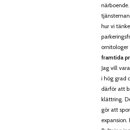
närboende. 
tjänsteman 
hur vi tänke
parkeringsf
ornitologer
framtida 
Jag vill var
i hög grad o
därför att 
klättring. 
gör att spo
expansion.