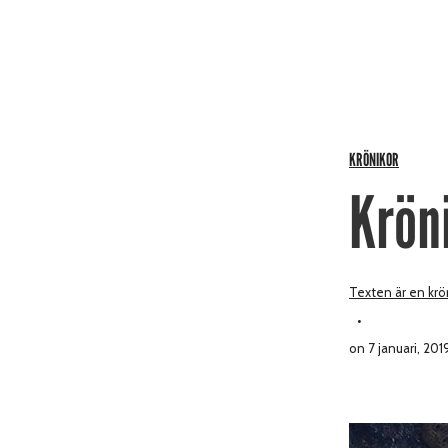
KRÖNIKOR
Kröni
Texten är en krön
on 7 januari, 201