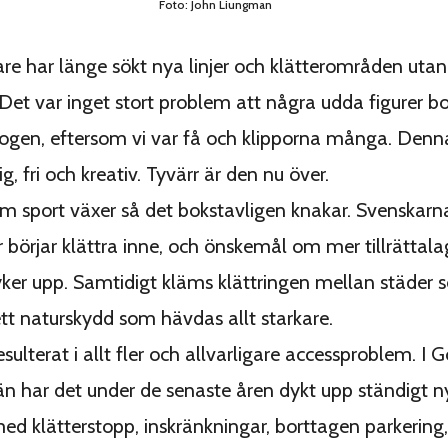
Foto: John Liungman
e har länge sökt nya linjer och klätterområden utan
 Det var inget stort problem att några udda figurer b
 skogen, eftersom vi var få och klipporna många. Denn
lig, fri och kreativ. Tyvärr är den nu över.
om sport växer så det bokstavligen knakar. Svenskarna b
 börjar klättra inne, och önskemål om mer tillrättala
er upp. Samtidigt kläms klättringen mellan städer 
 ett naturskydd som hävdas allt starkare.
sulterat i allt fler och allvarligare accessproblem. I 
n har det under de senaste åren dykt upp ständigt n
med klätterstopp, inskränkningar, borttagen parkering,