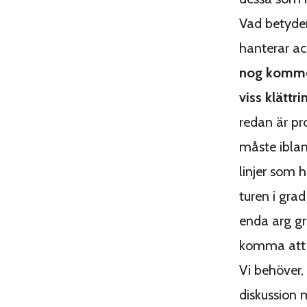
Vad betyder
hanterar ac
nog kommer 
viss klättri
redan är pr
måste ibland
linjer som 
turen i grad
enda arg gr
komma att 
Vi behöver,
diskussion