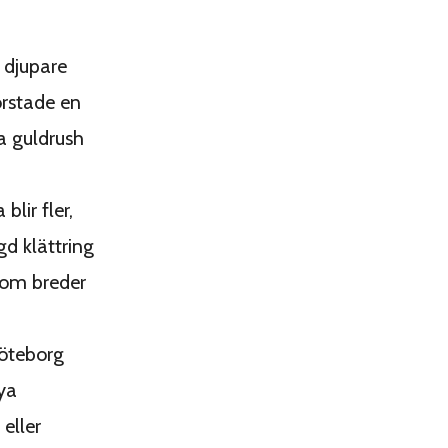
 djupare
orstade en
a guldrush
lir fler,
gd klättring
som breder
Göteborg
ya
 eller