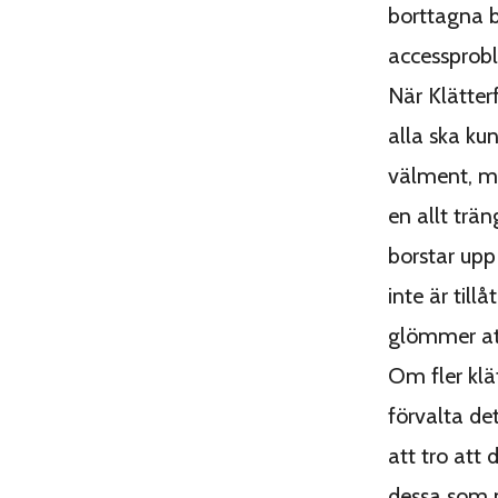
borttagna 
accessprobl
När Klätter
alla ska kun
välment, me
en allt trä
borstar upp
inte är till
glömmer att
Om fler klä
förvalta det
att tro att 
dessa som 