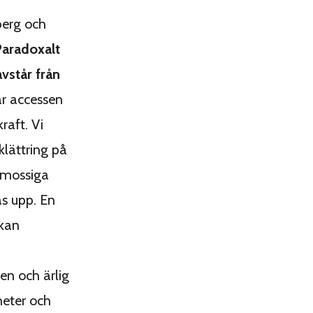
berg och
aradoxalt
vstår från
är accessen
raft. Vi
 klättring på
r mossiga
as upp. En
 kan
en och ärlig
heter och