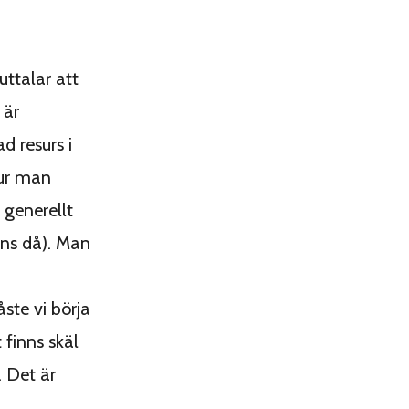
uttalar att
 är
d resurs i
hur man
 generellt
 ens då). Man
ste vi börja
 finns skäl
. Det är