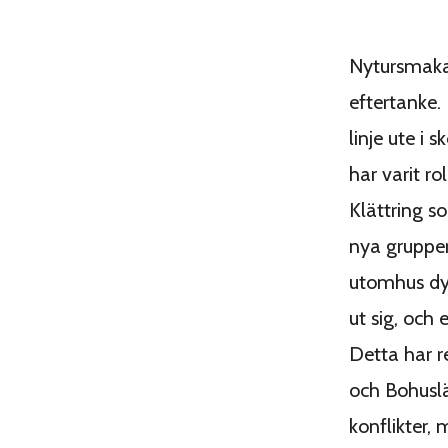
Nytursmakar
eftertanke.
linje ute i
har varit ro
Klättring s
nya grupper
utomhus dyk
ut sig, och
Detta har re
och Bohuslä
konflikter, 