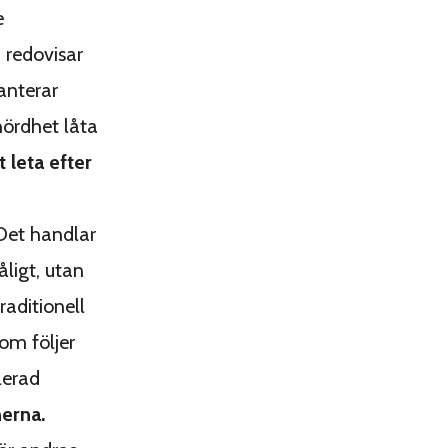
e
 redovisar
hanterar
hördhet låta
 leta efter
 Det handlar
åligt, utan
raditionell
om följer
lerad
nerna.