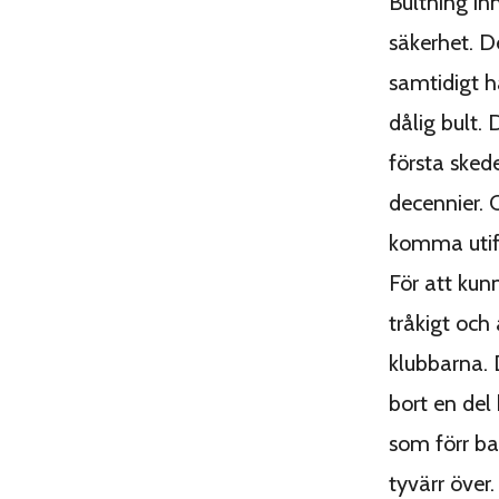
Bultning in
säkerhet. De
samtidigt h
dålig bult.
första sked
decennier. 
komma utif
För att kun
tråkigt och
klubbarna. 
bort en del 
som förr ba
tyvärr över.