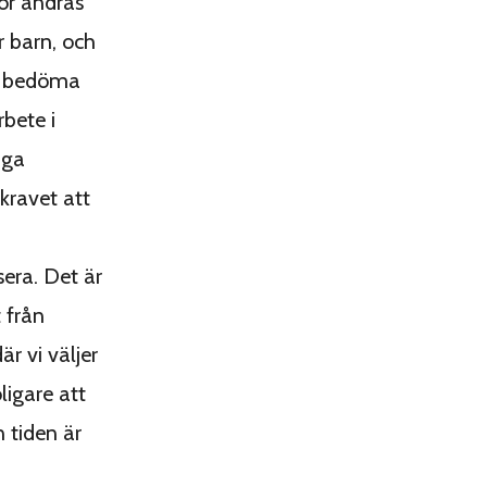
för andras
r barn, och
na bedöma
rbete i
nga
kravet att
era. Det är
 från
r vi väljer
ligare att
 tiden är