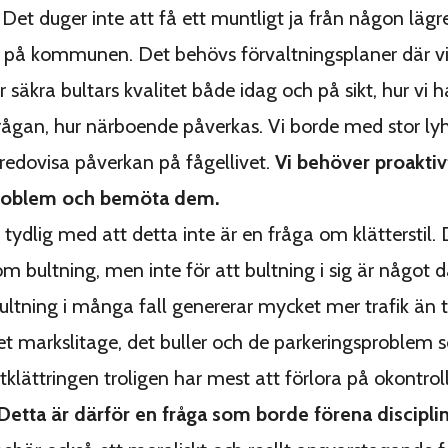
Det duger inte att få ett muntligt ja från någon lägr
på kommunen. Det behövs förvaltningsplaner där vi
r säkra bultars kvalitet både idag och på sikt, hur vi 
rågan, hur närboende påverkas. Vi borde med stor ly
 redovisa påverkan på fågellivet.
Vi behöver proaktivt
problem och bemöta dem.
a tydlig med att detta inte är en fråga om klätterstil.
m bultning, men inte för att bultning i sig är något d
bultning i många fall genererar mycket mer trafik än t
Det markslitage, det buller och de parkeringsproblem s
rtklättringen troligen har mest att förlora på okontrol
Detta är därför en fråga som borde förena discipli