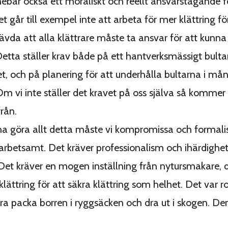
nebär också ett moraliskt och reellt ansvarstagande 
t går till exempel inte att arbeta för mer klättring fö
ävda att alla klättrare måste ta ansvar för att kun
 Detta ställer krav både på ett hantverksmässigt bulta
et, och på planering för att underhålla bultarna i må
Om vi inte ställer det kravet på oss själva så kommer 
rån.
na göra allt detta måste vi kompromissa och formalis
 arbetsamt. Det kräver professionalism och ihärdighet
Det kräver en mogen inställning från nytursmakare, dä
klättring för att säkra klättring som helhet. Det var ro
ra packa borren i ryggsäcken och dra ut i skogen. Den