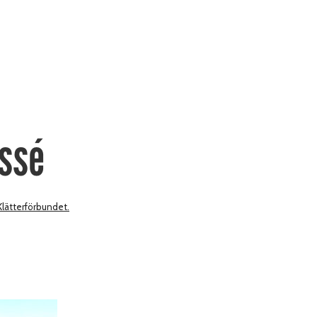
assé
 Klätterförbundet.