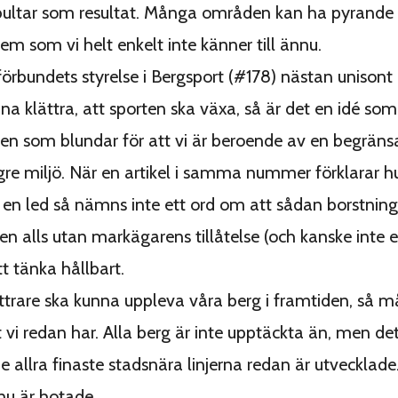
bultar som resultat. Många områden kan ha pyrande
em som vi helt enkelt inte känner till ännu.
förbundets styrelse i Bergsport (#178) nästan unisont 
na klättra, att sporten ska växa, så är det en idé som
n som blundar för att vi är beroende av en begränsa
ngre miljö. När en artikel i samma nummer förklarar 
 en led så nämns inte ett ord om att sådan borstning
åten alls utan markägarens tillåtelse (och kanske inte
 tänka hållbart.
ttrare ska kunna uppleva våra berg i framtiden, så må
 vi redan har. Alla berg är inte upptäckta än, men det
de allra finaste stadsnära linjerna redan är utvecklade
nu är hotade.