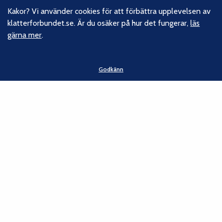
vårt hållbarhetsarbete.
Kakor? Vi använder cookies för att förbättra upplevelsen av
klatterforbundet.se. Är du osäker på hur det fungerar,
läs
gärna mer
.
Följ oss
Facebook
Godkänn
Instagram
Linkedin
Nyhetsbrev
Kontakt
Svenska Klätterförbundet
Gotlandsgatan 46
116 65 Stockholm
E-post:
kansliet@klatterforbundet.rf.se
Övriga kontaktuppgifter