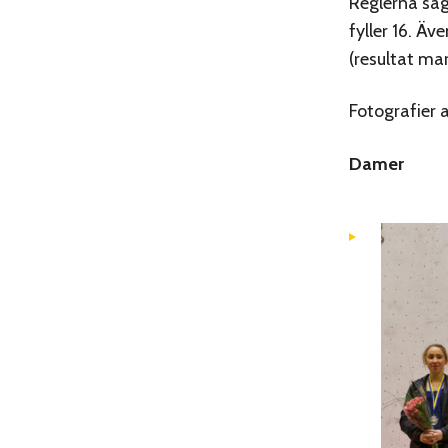
Reglerna säge
fyller 16. Ä
(resultat ma
Fotografier 
Damer