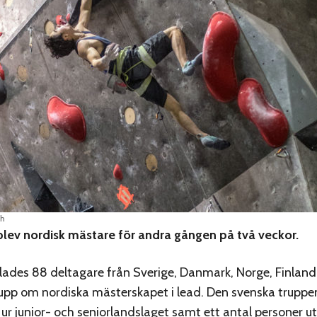
ch
blev nordisk mästare för andra gången på två veckor.
lades 88 deltagare från Sverige, Danmark, Norge, Finland
 upp om nordiska mästerskapet i lead. Den svenska truppe
 junior- och seniorlandslaget samt ett antal personer u