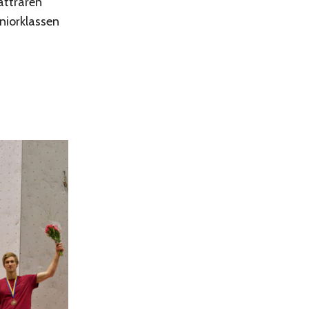
lättraren
uniorklassen