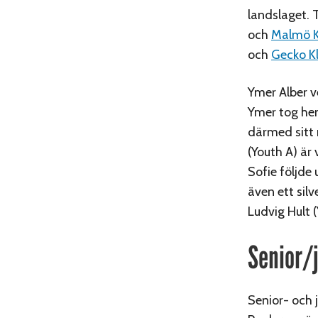
landslaget. 
och
Malmö K
och
Gecko Kl
Ymer Alber v
Ymer tog hem
därmed sitt 
(Youth A) är 
Sofie följde
även ett sil
Ludvig Hult (
Senior/
Senior- och 