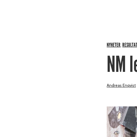
NYHETER
RESULTAT
,
NM l
Andreas Enqvist