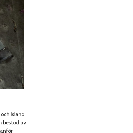
 och Island
n bestod av
tanför