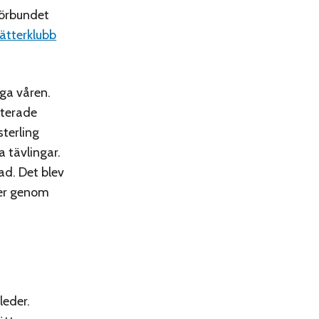
förbundet
ätterklubb
iga våren.
eterade
sterling
a tävlingar.
ad. Det blev
jer genom
leder.