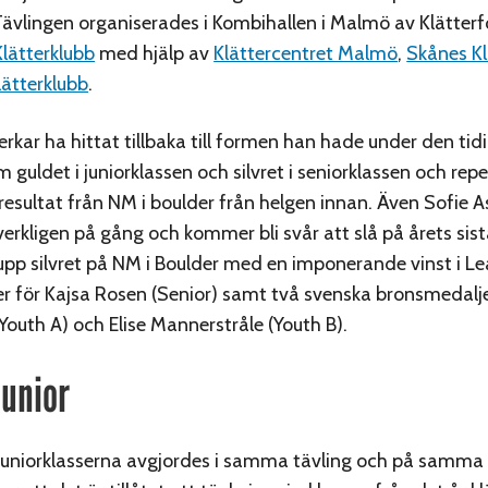
Tävlingen organiserades i Kombihallen i Malmö av Klätter
lätterklubb
med hjälp av
Klättercentret Malmö
,
Skånes Kl
ätterklubb
.
erkar ha hittat tillbaka till formen han hade under den tid
 guldet i juniorklassen och silvret i seniorklassen och rep
resultat från NM i boulder från helgen innan. Även Sofie A
verkligen på gång och kommer bli svår att slå på årets sist
 upp silvret på NM i Boulder med en imponerande vinst i Le
ver för Kajsa Rosen (Senior) samt två svenska bronsmedal
Youth A) och Elise Mannerstråle (Youth B).
junior
juniorklasserna avgjordes i samma tävling och på samma 