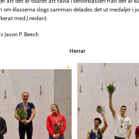
r att det är tillåtet att tävla i seniorklassen från det år k
ven om klasserna slogs samman delades det ut medaljer i j
rkerat med J nedan).
av Jason P. Beech
Herrar