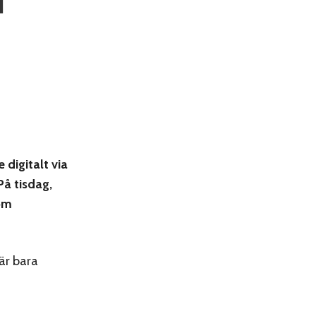
digitalt via
å tisdag,
 om
 är bara