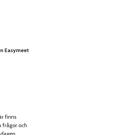
men Easymeet
är finns
a frågor och
sdagen.