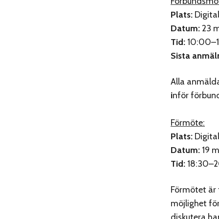
Förbundsmö
Plats:
Digita
Datum:
23 m
Tid:
10:00–17
Sista anmäl
Alla anmäld
i
nför förbun
Förmöte:
Plats:
Digita
Datum:
19 m
Tid:
18:30–2
Förmötet är 
möjlighet fö
diskutera h