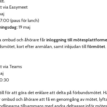
te:
lt via Easymeet
aj
:00 (paus för lunch)
ningsdag:
19 maj
a ombud och åhörare får
inloggning till mötesplattfor
dsmötet, kort efter anmälan, samt inbjudan till
förmötet
.
lt via Teams
aj
0:30
till för att göra det enklare att delta på förbundsmötet. H
r ombud och åhörare att få en genomgång av mötet, lyft
andlingarna tillsammans med andra deltagare inför möte