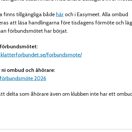
 finns tillgängliga både
här
och i Easymeet. Alla ombud
as att läsa handlingarna före tisdagens förmöte och läg
nan förbundsmötet har börjat.
 förbundsmötet:
.klatterforbundet.se/forbundsmote/
 ni ombud och åhörare:
l förbundsmöte 2026
att delta som åhörare även om klubben inte har ett ombud