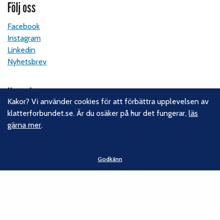
Följ oss
Facebook
Instagram
Linkedin
Nyhetsbrev
Kontakt
Kakor? Vi använder cookies för att förbättra upplevelsen av
Svenska Klätterförbundet
klatterforbundet.se. Är du osäker på hur det fungerar,
läs
Gotlandsgatan 46
gärna mer
.
116 65 Stockholm
E-post:
kansliet@klatterforbundet.rf.se
Godkänn
Övriga kontaktuppgifter