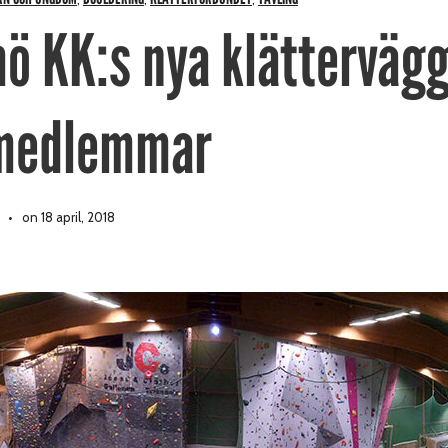
ö KK:s nya klättervägg
 medlemmar
on 18 april, 2018