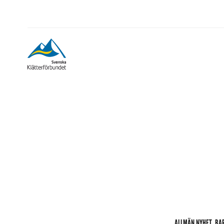
ALLMÄN NYHET
BA
,