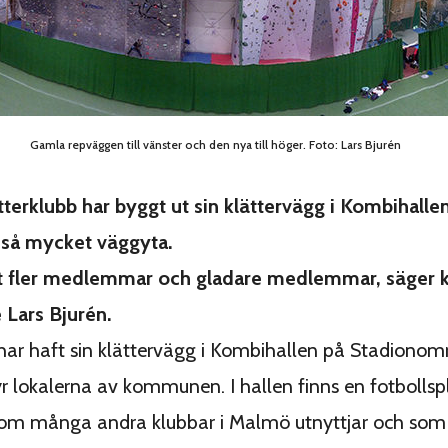
Gamla repväggen till vänster och den nya till höger. Foto: Lars Bjurén
terklubb har byggt ut sin klättervägg i Kombihalle
 så mycket väggyta.
ått fler medlemmar och gladare medlemmar, säger 
 Lars Bjurén.
ar haft sin klättervägg i Kombihallen på Stadionom
r lokalerna av kommunen. I hallen finns en fotbolls
som många andra klubbar i Malmö utnyttjar och som 