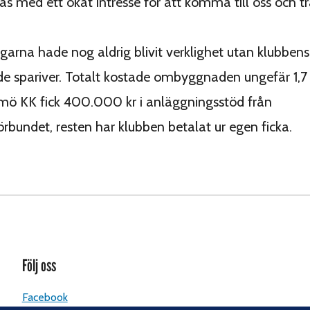
s med ett ökat intresse för att komma till oss och t
arna hade nog aldrig blivit verklighet utan klubbens
 spariver. Totalt kostade ombyggnaden ungefär 1,7 
mö KK fick 400.000 kr i anläggningsstöd från
förbundet, resten har klubben betalat ur egen ficka.
Följ oss
Facebook