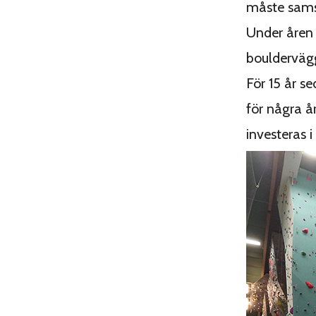
måste sam
Under åren
bouldervägg
För 15 år s
för några å
investeras i