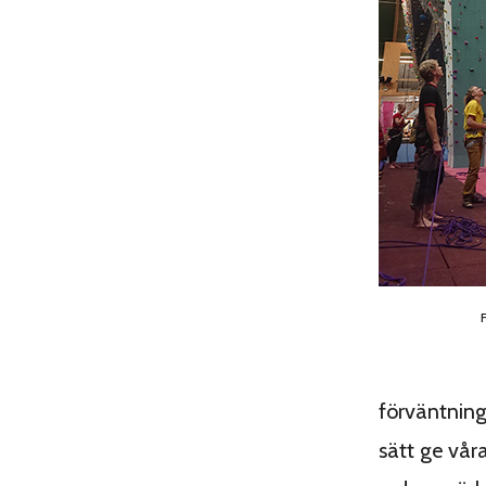
förväntninga
sätt ge vår