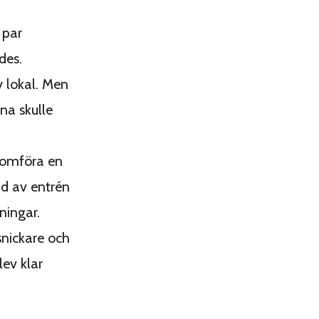
 par
des.
y lokal. Men
na skulle
nomföra en
d av entrén
ningar.
nickare och
lev klar