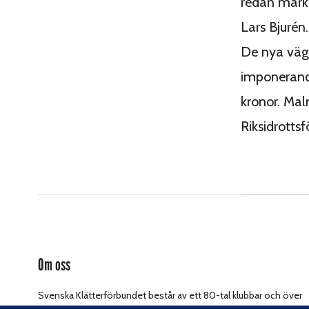
redan märka
Lars Bjurén.
De nya vägg
imponerande
kronor. Mal
Riksidrotts
Om oss
Svenska Klätterförbundet består av ett 80-tal klubbar och över