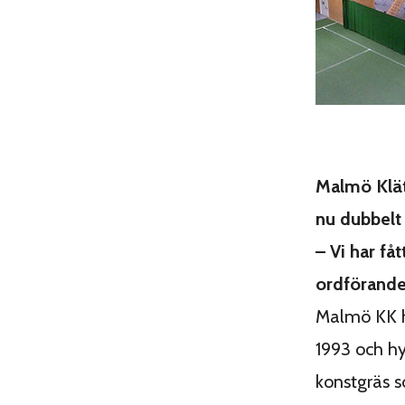
Malmö Klät
nu dubbelt
– Vi har f
ordförande
Malmö KK h
1993 och hy
konstgräs 