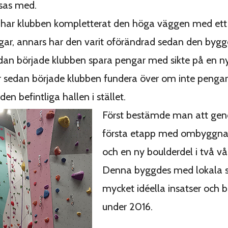
sas med.
 har klubben kompletterat den höga väggen med ett
ar, annars har den varit oförändrad sedan den bygg
edan började klubben spara pengar med sikte på en n
r sedan började klubben fundera över om inte pengar
 den befintliga hallen i stället.
Först bestämde man att ge
första etapp med ombyggna
och en ny boulderdel i två vå
Denna byggdes med lokala s
mycket idéella insatser och b
under 2016.