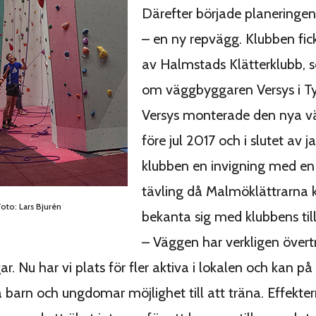
Därefter började planeringen
– en ny repvägg. Klubben fic
av Halmstads Klätterklubb, 
om väggbyggaren Versys i Ty
Versys monterade den nya v
före jul 2017 och i slutet av 
klubben en invigning med e
tävling då Malmöklättrarna 
Foto: Lars Bjurén
bekanta sig med klubbens til
– Väggen har verkligen övert
r. Nu har vi plats för fler aktiva i lokalen och kan på
a barn och ungdomar möjlighet till att träna. Effekte