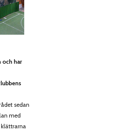
n och har
klubbens
rådet sedan
plan med
klättrarna