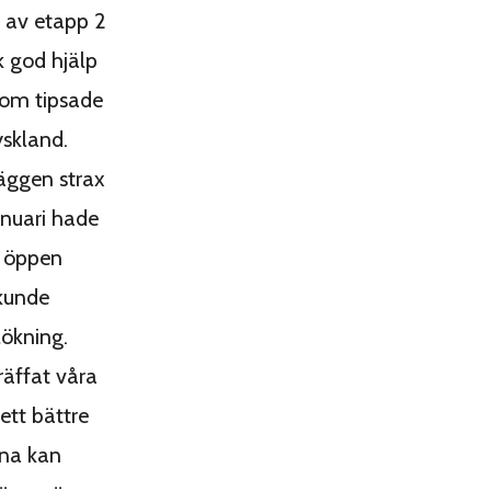
 av etapp 2
k god hjälp
som tipsade
skland.
äggen strax
januari hade
n öppen
kunde
lökning.
räffat våra
 ett bättre
rna kan