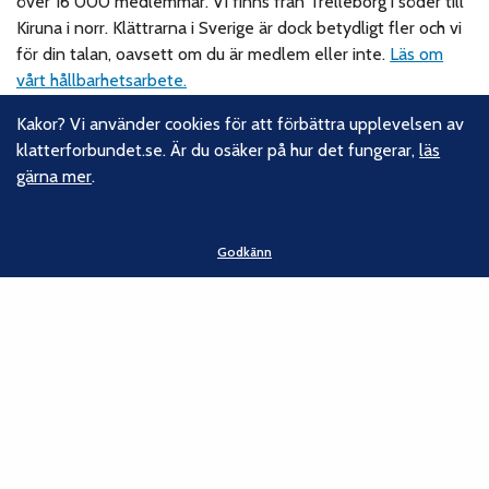
över 16 000 medlemmar. Vi finns från Trelleborg i söder till
Kiruna i norr. Klättrarna i Sverige är dock betydligt fler och vi
för din talan, oavsett om du är medlem eller inte.
Läs om
vårt hållbarhetsarbete.
Kakor? Vi använder cookies för att förbättra upplevelsen av
Följ oss
klatterforbundet.se. Är du osäker på hur det fungerar,
läs
gärna mer
.
Facebook
Instagram
Linkedin
Godkänn
Nyhetsbrev
Kontakt
Svenska Klätterförbundet
Gotlandsgatan 46
116 65 Stockholm
E-post:
kansliet@klatterforbundet.rf.se